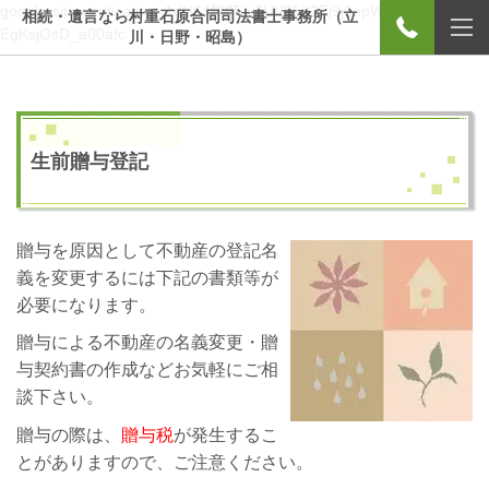
google-site-verification=1dH64PI8Fiv3UV8582Ej9j1epWy-
相続・遺言なら村重石原合同司法書士事務所（立
EgKsjOsD_a00afc
川・日野・昭島）
生前贈与登記
贈与を原因として不動産の登記名
義を変更するには下記の書類等が
必要になります。
贈与による不動産の名義変更・贈
与契約書の作成などお気軽にご相
談下さい。
贈与の際は、
贈与税
が発生するこ
とがありますので、ご注意ください。