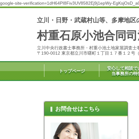
google-site-verification=1dH64PI8Fiv3UV8582Ej9j1epWy-EgKsjOsD_a
立川・日野・武蔵村山等、多摩地区
村重石原小池合同司
立川中央行政書士事務所・村重小池土地家屋調査士
〒190-0012 東京都立川市曙町１丁目１７番１２
安心して相談で
トップページ
当事務所の特
お問合せはこちら