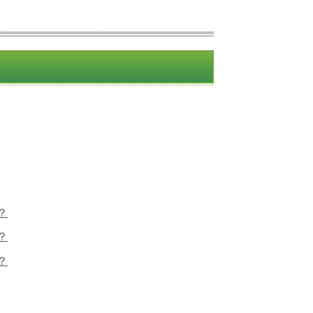
？
？
？