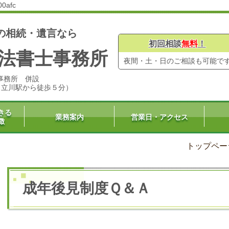
00afc
の相続・遺言なら
初回相談
無料
！
法書士事務所
夜間・土・日のご相談も可能で
事務所 併設
号（立川駅から徒歩５分）
きる
業務案内
営業日・アクセス
徴
トップペー
成年後見制度Ｑ＆Ａ