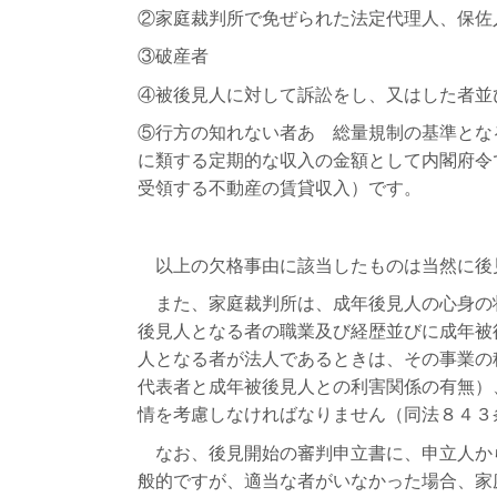
②家庭裁判所で免ぜられた法定代理人、保佐
③破産者
④被後見人に対して訴訟をし、又はした者並
⑤行方の知れない者あ 総量規制の基準とな
に類する定期的な収入の金額として内閣府令
受領する不動産の賃貸収入）です。
以上の欠格事由に該当したものは当然に後
また、家庭裁判所は、成年後見人の心身の
後見人となる者の職業及び経歴並びに成年被
人となる者が法人であるときは、その事業の
代表者と成年被後見人との利害関係の有無）
情を考慮しなければなりません（同法８４３
なお、後見開始の審判申立書に、申立人か
般的ですが、適当な者がいなかった場合、家