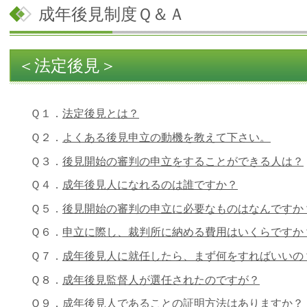
成年後見制度Ｑ＆Ａ
＜法定後見＞
Ｑ１．
法定後見とは？
Ｑ２．
よくある後見申立の動機を教えて下さい。
Ｑ３．
後見開始の審判の申立をすることができる人は？
Ｑ４．
成年後見人になれるのは誰ですか？
Ｑ５．
後見開始の審判の申立に必要なものはなんですか
Ｑ６．
申立に際し、裁判所に納める費用はいくらですか
Ｑ７．
成年後見人に就任したら、まず何をすればいいの
Ｑ８．
成年後見監督人が選任されたのですが？
Ｑ９．
成年後見人であることの証明方法はありますか？