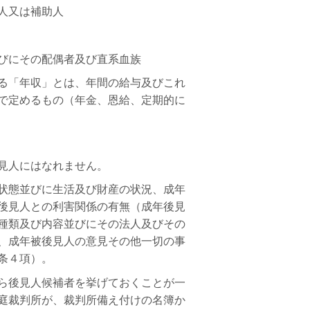
人又は補助人
びにその配偶者及び直系血族
る「年収」とは、年間の給与及びこれ
で定めるもの（年金、恩給、定期的に
見人にはなれません。
状態並びに生活及び財産の状況、成年
後見人との利害関係の有無（成年後見
種類及び内容並びにその法人及びその
、成年被後見人の意見その他一切の事
条４項）。
ら後見人候補者を挙げておくことが一
庭裁判所が、裁判所備え付けの名簿か