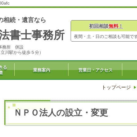
00afc
の相続・遺言なら
初回相談
無料
！
法書士事務所
夜間・土・日のご相談も可能で
事務所 併設
号（立川駅から徒歩５分）
きる
業務案内
営業日・アクセス
徴
トップページ
ＮＰＯ法人の設立・変更