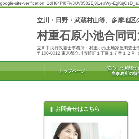
google-site-verification=1dH64PI8Fiv3UV8582Ej9j1epWy-EgKsjOsD_a
立川・日野・武蔵村山等、多摩地区
村重石原小池合同司
立川中央行政書士事務所・村重小池土地家屋調査士
〒190-0012 東京都立川市曙町１丁目１７番１２
安心して相談で
トップページ
当事務所の特
お問合せはこちら