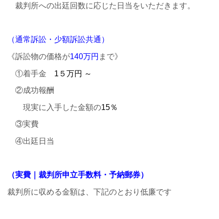
裁判所への出廷回数に応じた日当をいただきます。
（通常訴訟・少額訴訟共通）
《訴訟物の価格が
140万円
まで》
①着手金
1５万円 ～
②成功報酬
現実に入手した金額の
15
％
③実費
④出廷日当
（実費｜裁判所申立手数料・予納郵券）
裁判所に収める金額は、下記のとおり低廉です