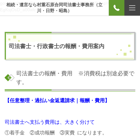
google-site-verification=1dH64PI8Fiv3UV8582Ej9j1epWy-
相続・遺言なら村重石原合同司法書士事務所（立
EgKsjOsD_a00afc
川・日野・昭島）
司法書士・行政書士の報酬・費用案内
司法書士の報酬・費用
※消費税は別途必要で
す。
【任意整理・過払い金返還請求｜報酬・費用】
司法書士へ支払う費用は、大きく分けて
①着手金 ②成功報酬 ③実費 になります。