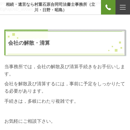
google-site-verification=1dH64PI8Fiv3UV8582Ej9j1epWy-
相続・遺言なら村重石原合同司法書士事務所（立
EgKsjOsD_a00afc
川・日野・昭島）
会社の解散・清算
当事務所では，会社の解散及び清算手続きをお手伝いしま
す。
会社を解散及び清算するには，事前に予定をしっかりたて
る必要があります。
手続きは，多岐にわたり複雑です。
お気軽にご相談下さい。